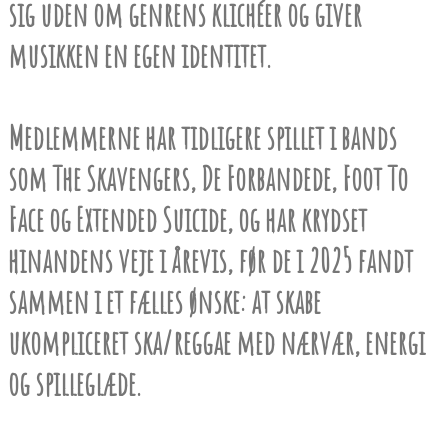
sig uden om genrens klichéer og giver
musikken en egen identitet.
Medlemmerne har tidligere spillet i bands
som The Skavengers, De Forbandede, Foot To
Face og Extended Suicide, og har krydset
hinandens veje i årevis, før de i 2025 fandt
sammen i et fælles ønske: at skabe
ukompliceret ska/reggae med nærvær, energi
og spilleglæde.