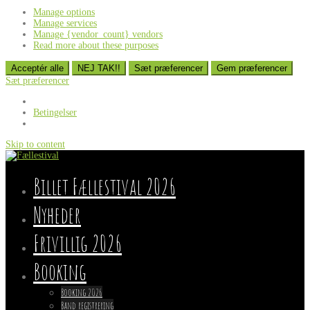
Manage options
Manage services
Manage {vendor_count} vendors
Read more about these purposes
Acceptér alle
NEJ TAK!!
Sæt præferencer
Gem præferencer
Sæt præferencer
Betingelser
Skip to content
Billet Fællestival 2026
Nyheder
Frivillig 2026
Booking
Booking 2026
Band registrering