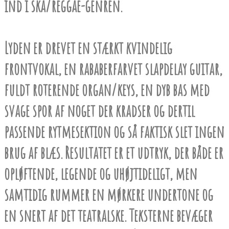
ind i ska/reggae-genren.
Lyden er drevet en stærkt kvindelig
frontvokal, en rababerfarvet slapdelay guitar,
fuldt roterende organ/keys, en dyb bas med
svage spor af noget der kradser og dertil
passende rytmesektion og så faktisk slet ingen
brug af blæs. Resultatet er et udtryk, der både er
opløftende, legende og uhøjtideligt, men
samtidig rummer en mørkere undertone og
en snert af det teatralske. Teksterne bevæger