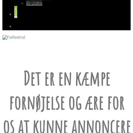
Ved Genbrug
0
Det er en kæmpe
fornøjelse og ære for
os at kunne annoncere