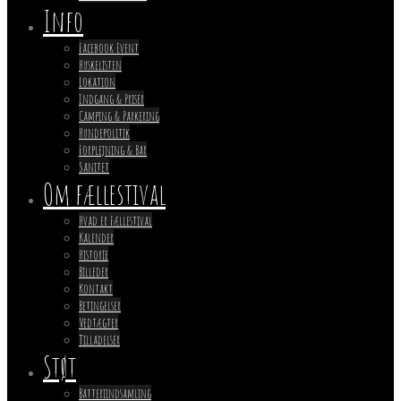
Info
Facebook Event
Huskelisten
Lokation
Indgang & Priser
Camping & Parkering
Hundepolitik
Forplejning & Bar
Sanitet
Om fællestival
Hvad er Fællestival
Kalender
Historie
Billeder
Kontakt
Betingelser
Vedtægter
Tilladelser
Støt
Batteriindsamling