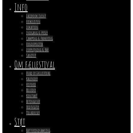
Info
Facebook Event
Huskelisten
Lokation
Indgang & Priser
Camping & Parkering
Hundepolitik
Forplejning & Bar
Sanitet
Om fællestival
Hvad er Fællestival
Kalender
Historie
Billeder
Kontakt
Betingelser
Vedtægter
Tilladelser
Støt
Batteriindsamling