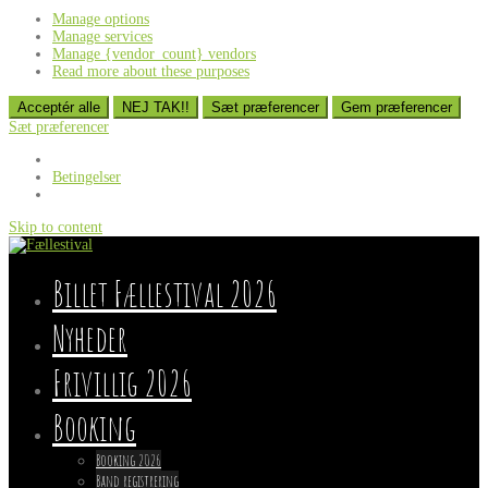
Manage options
Manage services
Manage {vendor_count} vendors
Read more about these purposes
Acceptér alle
NEJ TAK!!
Sæt præferencer
Gem præferencer
Sæt præferencer
Betingelser
Skip to content
Billet Fællestival 2026
Nyheder
Frivillig 2026
Booking
Booking 2026
Band registrering